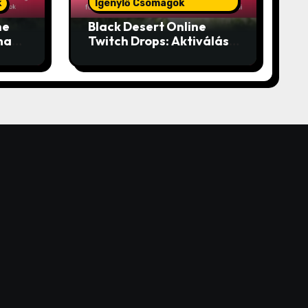
k
Igénylő Csomagok
ne
Black Desert Online
mak:
Twitch Drops: Aktiválási
s,
folyamatok,
i
Jogosultsági feltételek,
Igénylés módjai