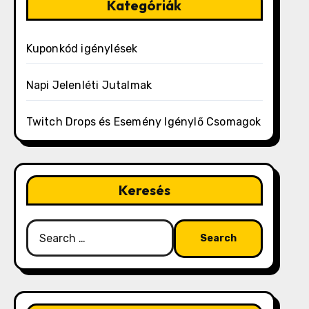
Kategóriák
Kuponkód igénylések
Napi Jelenléti Jutalmak
Twitch Drops és Esemény Igénylő Csomagok
Keresés
Search
for: