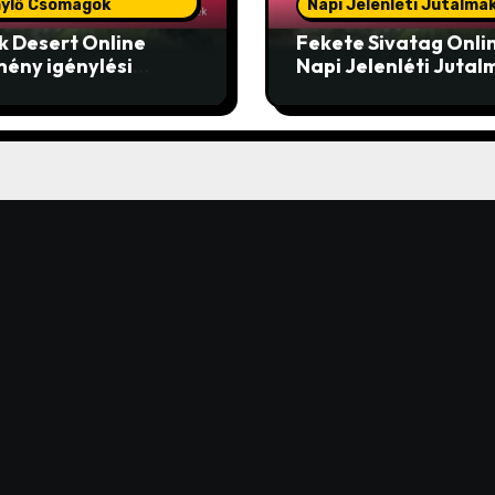
nylő Csomagok
Napi Jelenléti Jutalma
k Desert Online
Fekete Sivatag Onli
ény igénylési
Napi Jelenléti Jutal
agok: Igénylési
Közösségi megosztá
zerek, Tárgyak
Tippek, Felhasználó
ása, Jutalom szintek
tapasztalatok