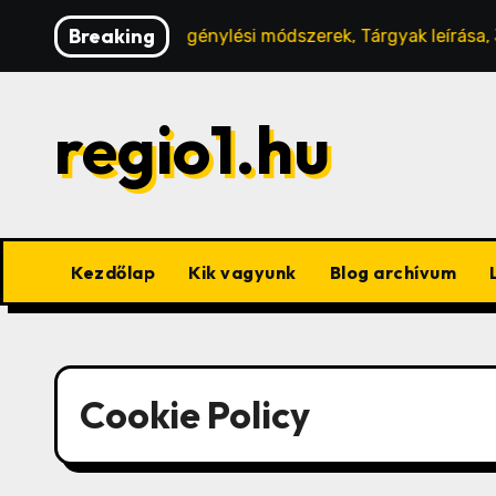
Skip
Breaking
ési csomagok: Igénylési módszerek, Tárgyak leírása, Jutalo
to
content
regio1.hu
Kezdőlap
Kik vagyunk
Blog archívum
Cookie Policy