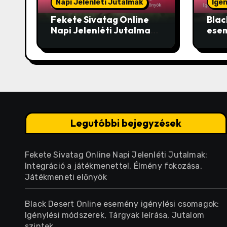
Napi Jelenléti Jutalmak
Igé
Fekete Sivatag Online
Blac
Napi Jelenléti Jutalmak:
esem
Integráció a
csom
játékmenettel, Élmény
móds
fokozása, Játékmeneti
leír
előnyök
Legutóbbi bejegyzések
Fekete Sivatag Online Napi Jelenléti Jutalmak:
Integráció a játékmenettel, Élmény fokozása,
Játékmeneti előnyök
Black Desert Online esemény igénylési csomagok:
Igénylési módszerek, Tárgyak leírása, Jutalom
szintek