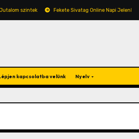
m szintek
Fekete Sivatag Online Napi Jelenléti Jutalm
Lépjen kapcsolatba velünk
Nyelv