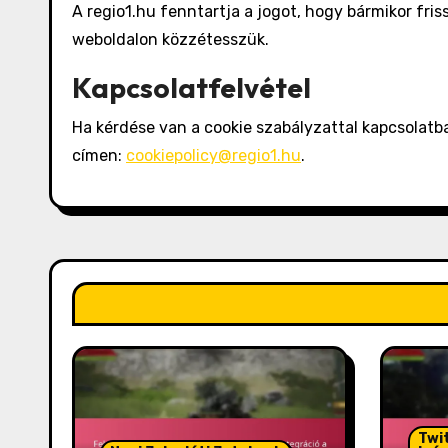
A regio1.hu fenntartja a jogot, hogy bármikor fris
weboldalon közzétesszük.
Kapcsolatfelvétel
Ha kérdése van a cookie szabályzattal kapcsolatba
címen:
cookiepolicy@regio1.hu
.
Twi