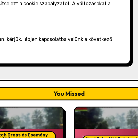
sítse ezt a cookie szabályzatot. A változásokat a
n, kérjük, lépjen kapcsolatba velünk a következő
You Missed
tch Drops és Esemény