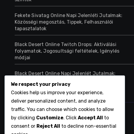
Fekete Sivatag Online Napi Jelenléti Jutalmak:
Közösségi megosztás, Tippek, Felhasználói
tapasztalatok
Black Desert Online Twitch Drops: Aktiválási
folyamatok, Jogosultsági feltételek, Igénylés
módjai
Black Desert Online Napi Jelenlét Jutalmak:
Igénylés módszerei, Mobil hozzáférés, Platform
We respect your privacy
különbségek
Cookies help us improve your experience,
deliver personalized content, and analyze
traffic. You can choose which cookies to allow
regio1.hu
by clicking
Customize
. Click
Accept All
to
consent or
Reject All
to decline non-essential