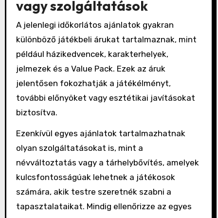
vagy szolgáltatások
A jelenlegi időkorlátos ajánlatok gyakran
különböző játékbeli árukat tartalmaznak, mint
például házikedvencek, karakterhelyek,
jelmezek és a Value Pack. Ezek az áruk
jelentősen fokozhatják a játékélményt,
további előnyöket vagy esztétikai javításokat
biztosítva.
Ezenkívül egyes ajánlatok tartalmazhatnak
olyan szolgáltatásokat is, mint a
névváltoztatás vagy a tárhelybővítés, amelyek
kulcsfontosságúak lehetnek a játékosok
számára, akik testre szeretnék szabni a
tapasztalataikat. Mindig ellenőrizze az egyes