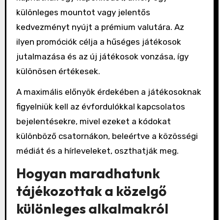
különleges mountot vagy jelentős
kedvezményt nyújt a prémium valutára. Az
ilyen promóciók célja a hűséges játékosok
jutalmazása és az új játékosok vonzása, így
különösen értékesek.
A maximális előnyök érdekében a játékosoknak
figyelniük kell az évfordulókkal kapcsolatos
bejelentésekre, mivel ezeket a kódokat
különböző csatornákon, beleértve a közösségi
médiát és a hírleveleket, oszthatják meg.
Hogyan maradhatunk
tájékozottak a közelgő
különleges alkalmakról