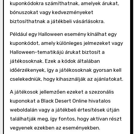
kuponkódokra számíthatnak, amelyek árukat,
bónuszokat vagy kedvezményeket
biztosíthatnak a játékbeli vásárlásokra.
Például egy Halloween esemény kínálhat egy
kuponkódot, amely különleges jelmezeket vagy
Halloween-tematikájú árukat biztosít a
játékosoknak. Ezek a kódok általában
időérzékenyek, így a játékosoknak gyorsan kell
cselekedniük, hogy kihasználják az ajánlatokat.
A játékosok jellemzően ezeket a szezonális
kuponokat a Black Desert Online hivatalos
weboldalán vagy a játékbeli értesítések útján
találhatják meg, így fontos, hogy aktívan részt
vegyenek ezekben az eseményekben.