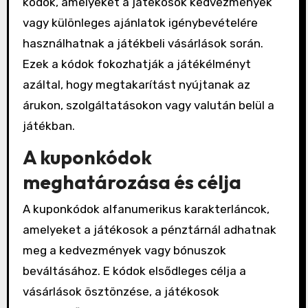
kódok, amelyeket a játékosok kedvezmények
vagy különleges ajánlatok igénybevételére
használhatnak a játékbeli vásárlások során.
Ezek a kódok fokozhatják a játékélményt
azáltal, hogy megtakarítást nyújtanak az
árukon, szolgáltatásokon vagy valután belül a
játékban.
A kuponkódok
meghatározása és célja
A kuponkódok alfanumerikus karakterláncok,
amelyeket a játékosok a pénztárnál adhatnak
meg a kedvezmények vagy bónuszok
beváltásához. E kódok elsődleges célja a
vásárlások ösztönzése, a játékosok