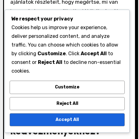
ajánlatok részleteit, hogy megértse, mi van
benne és hogyan segítheti a játékélményét.
We respect your privacy
Cookies help us improve your experience,
deliver personalized content, and analyze
traffic. You can choose which cookies to allow
by clicking
Customize
. Click
Accept All
to
consent or
Reject All
to decline non-essential
cookies.
Customize
Hogyan hasonlítanak a
Black Desert Online
Reject All
kuponkódok más
Accept All
kedvezményekhez?