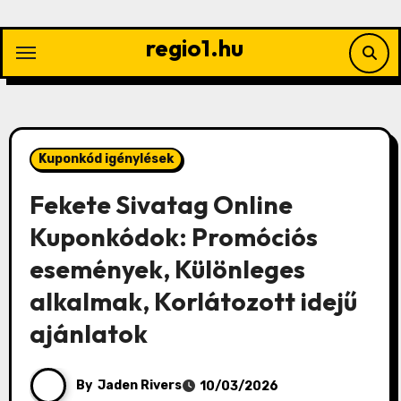
Skip
to
regio1.hu
content
Kuponkód igénylések
Fekete Sivatag Online
Kuponkódok: Promóciós
események, Különleges
alkalmak, Korlátozott idejű
ajánlatok
By
Jaden Rivers
10/03/2026