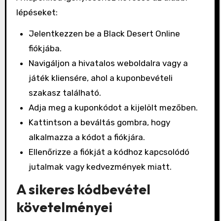
lépéseket:
Jelentkezzen be a Black Desert Online
fiókjába.
Navigáljon a hivatalos weboldalra vagy a
játék kliensére, ahol a kuponbevételi
szakasz található.
Adja meg a kuponkódot a kijelölt mezőben.
Kattintson a beváltás gombra, hogy
alkalmazza a kódot a fiókjára.
Ellenőrizze a fiókját a kódhoz kapcsolódó
jutalmak vagy kedvezmények miatt.
A sikeres kódbevétel
követelményei