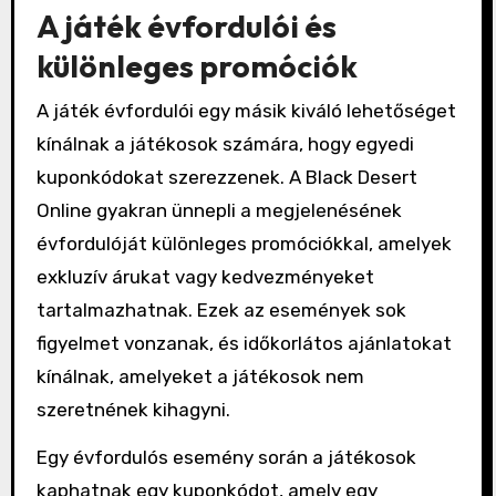
A játék évfordulói és
különleges promóciók
A játék évfordulói egy másik kiváló lehetőséget
kínálnak a játékosok számára, hogy egyedi
kuponkódokat szerezzenek. A Black Desert
Online gyakran ünnepli a megjelenésének
évfordulóját különleges promóciókkal, amelyek
exkluzív árukat vagy kedvezményeket
tartalmazhatnak. Ezek az események sok
figyelmet vonzanak, és időkorlátos ajánlatokat
kínálnak, amelyeket a játékosok nem
szeretnének kihagyni.
Egy évfordulós esemény során a játékosok
kaphatnak egy kuponkódot, amely egy