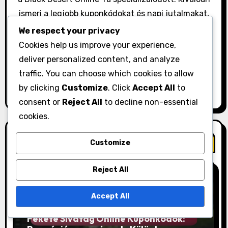
o
ismeri a legjobb kuponkódokat és napi jutalmakat,
így segít a játékosoknak maximalizálni a
We respect your privacy
n
játékélményüket. Amikor éppen nem a BDO
Cookies help us improve your experience,
hatalmas világát fedezi fel, Jaden szívesen
deliver personalized content, and analyze
streamel a Twitch-en, és megosztja tippjeit más
traffic. You can choose which cookies to allow
kalandorokkal.
by clicking
Customize
. Click
Accept All
to
consent or
Reject All
to decline non-essential
cookies.
Related Post
Customize
Reject All
Accept All
Kuponkód igénylések
Fekete Sivatag Online Kuponkódok: