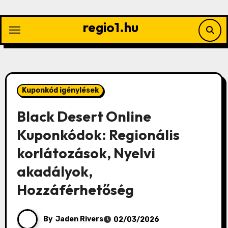
Skip
to
regio1.hu
content
Kuponkód igénylések
Black Desert Online
Kuponkódok: Regionális
korlátozások, Nyelvi
akadályok,
Hozzáférhetőség
By
Jaden Rivers
02/03/2026