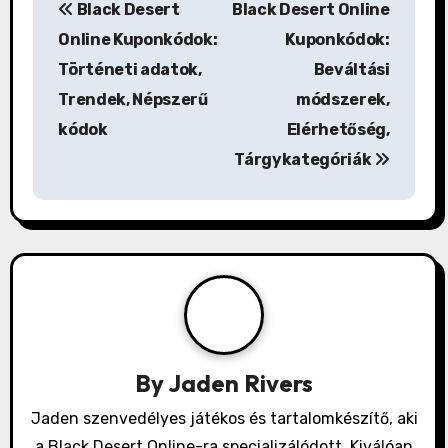
Black Desert
Black Desert Online
o
Online Kuponkódok:
Kuponkódok:
s
Történeti adatok,
Beváltási
Trendek, Népszerű
módszerek,
t
kódok
Elérhetőség,
n
Tárgykategóriák
a
v
i
g
a
By
Jaden Rivers
t
Jaden szenvedélyes játékos és tartalomkészítő, aki
i
a Black Desert Online-ra specializálódott. Kiválóan